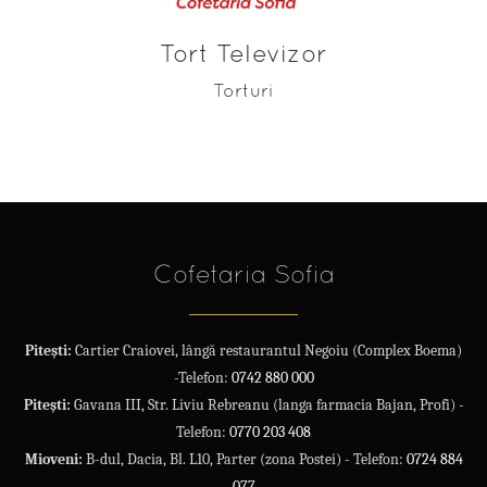
Tort Televizor
Torturi
Cofetaria Sofia
Pitești:
Cartier Craiovei, lângă restaurantul Negoiu (Complex Boema)
-Telefon:
0742 880 000
Pitești:
Gavana III, Str. Liviu Rebreanu (langa farmacia Bajan, Profi) -
Telefon:
0770 203 408
Mioveni:
B-dul, Dacia, Bl. L10, Parter (zona Postei) - Telefon:
0724 884
077