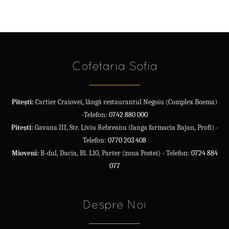
Cofetaria Sofia
Pitești:
Cartier Craiovei, lângă restaurantul Negoiu (Complex Boema)
-Telefon:
0742 880 000
Pitești:
Gavana III, Str. Liviu Rebreanu (langa farmacia Bajan, Profi) -
Telefon:
0770 203 408
Mioveni:
B-dul, Dacia, Bl. L10, Parter (zona Postei) - Telefon:
0724 884
077
Despre Noi