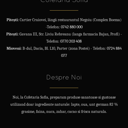
Pitești:
Cartier Craiovei, lângă restaurantul Negoiu (Complex Boema)
-Telefon:
0742 880 000
Pitești:
Gavana III, Str. Liviu Rebreanu (langa farmacia Bajan, Profi) -
Telefon:
0770 203 408
Mioveni:
B-dul, Dacia, Bl. L10, Parter (zona Postei) - Telefon:
0724 884
077
Despre Noi
Noi, la Cofetaria Sofia, preparam produse sanatoase si gustoase
utilizand doar ingrediente naturale: lapte, oua, unt german 82 %
grasime, faina, nuca, zahar, cacao si frisca naturala.