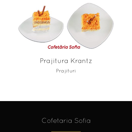
ADAUGĂ ÎN COȘ
Prajitura Krantz
Prajituri
Cofetaria Sofia