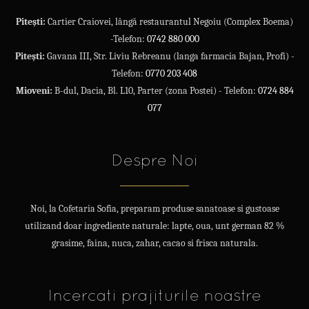
Pitești:
Cartier Craiovei, lângă restaurantul Negoiu (Complex Boema)
-Telefon:
0742 880 000
Pitești:
Gavana III, Str. Liviu Rebreanu (langa farmacia Bajan, Profi) -
Telefon:
0770 203 408
Mioveni:
B-dul, Dacia, Bl. L10, Parter (zona Postei) - Telefon:
0724 884
077
Despre Noi
Noi, la Cofetaria Sofia, preparam produse sanatoase si gustoase
utilizand doar ingrediente naturale: lapte, oua, unt german 82 %
grasime, faina, nuca, zahar, cacao si frisca naturala.
Incercati prajiturile noastre