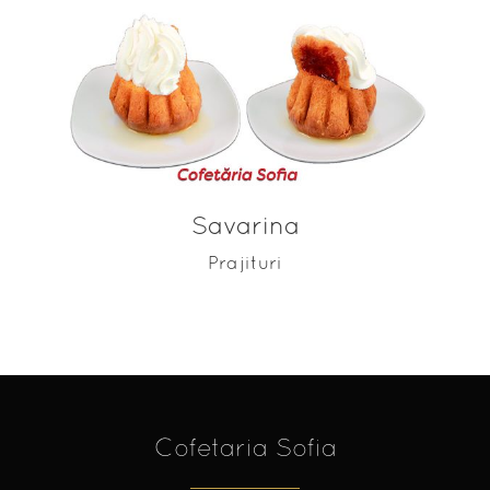
ADAUGĂ ÎN COȘ
Savarina
Prajituri
Cofetaria Sofia