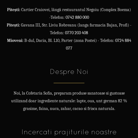
Pitești:
Cartier Craiovei, lângă restaurantul Negoiu (Complex Boema)
-Telefon:
0742 880 000
Pitești:
Gavana III, Str. Liviu Rebreanu (langa farmacia Bajan, Profi) -
Telefon:
0770 203 408
Mioveni:
B-dul, Dacia, Bl. L10, Parter (zona Postei) - Telefon:
0724 884
077
Despre Noi
Noi, la Cofetaria Sofia, preparam produse sanatoase si gustoase
utilizand doar ingrediente naturale: lapte, oua, unt german 82 %
grasime, faina, nuca, zahar, cacao si frisca naturala.
Incercati prajiturile noastre