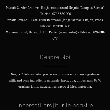
Pitești:
Cartier Craiovei, lângă restaurantul Negoiu (Complex Boema)
-Telefon:
0742 880 000
Pitești:
Gavana III, Str. Liviu Rebreanu (langa farmacia Bajan, Profi) -
Telefon:
0770 203 408
Mioveni:
B-dul, Dacia, Bl. L10, Parter (zona Postei) - Telefon:
0724 884
077
Despre Noi
Noi, la Cofetaria Sofia, preparam produse sanatoase si gustoase
utilizand doar ingrediente naturale: lapte, oua, unt german 82 %
grasime, faina, nuca, zahar, cacao si frisca naturala.
Incercati prajiturile noastre