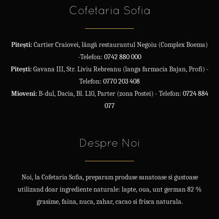
Cofetaria Sofia
Pitești:
Cartier Craiovei, lângă restaurantul Negoiu (Complex Boema)
-Telefon:
0742 880 000
Pitești:
Gavana III, Str. Liviu Rebreanu (langa farmacia Bajan, Profi) -
Telefon:
0770 203 408
Mioveni:
B-dul, Dacia, Bl. L10, Parter (zona Postei) - Telefon:
0724 884
077
Despre Noi
Noi, la Cofetaria Sofia, preparam produse sanatoase si gustoase
utilizand doar ingrediente naturale: lapte, oua, unt german 82 %
grasime, faina, nuca, zahar, cacao si frisca naturala.