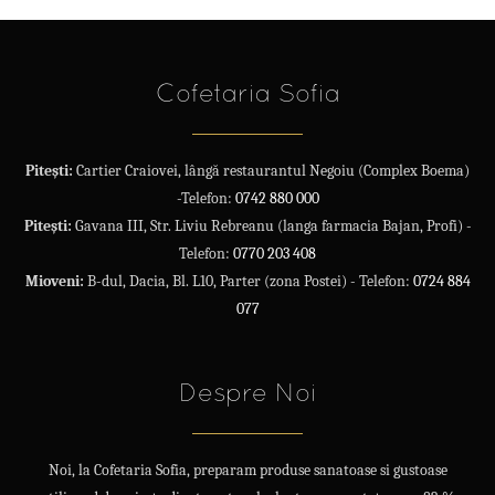
Cofetaria Sofia
Pitești:
Cartier Craiovei, lângă restaurantul Negoiu (Complex Boema)
-Telefon:
0742 880 000
Pitești:
Gavana III, Str. Liviu Rebreanu (langa farmacia Bajan, Profi) -
Telefon:
0770 203 408
Mioveni:
B-dul, Dacia, Bl. L10, Parter (zona Postei) - Telefon:
0724 884
077
Despre Noi
Noi, la Cofetaria Sofia, preparam produse sanatoase si gustoase