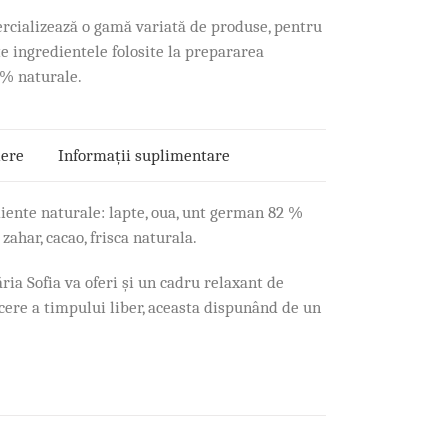
ercializează o gamă variată de produse, pentru
te ingredientele folosite la prepararea
0% naturale.
iere
Informații suplimentare
iente naturale: lapte, oua, unt german 82 %
 zahar, cacao, frisca naturala.
ia Sofia va oferi și un cadru relaxant de
ecere a timpului liber, aceasta dispunând de un