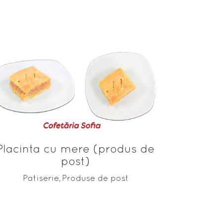
ADAUGĂ ÎN COȘ
Placinta cu mere (produs de
post)
Patiserie
Produse de post
,