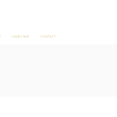
ST
TORTURI
CANDY BAR
CONTACT
I
CANDY BAR
CONTACT