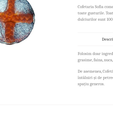
Cofetaria Sofia com
toate gusturile. Toa
dulciurilor sunt 10
Descr
Folosim doar ingred
grasime, faina, nuca,
De asemenea, Cofetăr
întâlniri și de petr
spațiu generos.