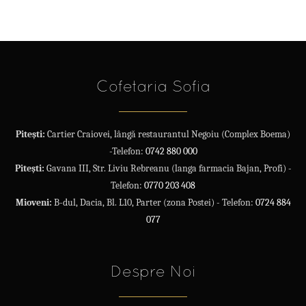
Cofetaria Sofia
Pitești:
Cartier Craiovei, lângă restaurantul Negoiu (Complex Boema)
-Telefon:
0742 880 000
Pitești:
Gavana III, Str. Liviu Rebreanu (langa farmacia Bajan, Profi) -
Telefon:
0770 203 408
Mioveni:
B-dul, Dacia, Bl. L10, Parter (zona Postei) - Telefon:
0724 884
077
Despre Noi