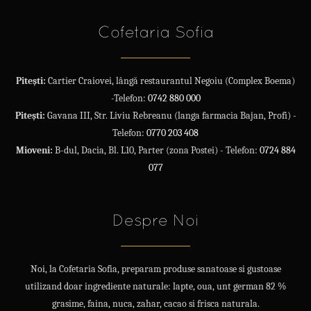
Cofetaria Sofia
Pitești:
Cartier Craiovei, lângă restaurantul Negoiu (Complex Boema)
-Telefon:
0742 880 000
Pitești:
Gavana III, Str. Liviu Rebreanu (langa farmacia Bajan, Profi) -
Telefon:
0770 203 408
Mioveni:
B-dul, Dacia, Bl. L10, Parter (zona Postei) - Telefon:
0724 884
077
Despre Noi
Noi, la Cofetaria Sofia, preparam produse sanatoase si gustoase
utilizand doar ingrediente naturale: lapte, oua, unt german 82 %
grasime, faina, nuca, zahar, cacao si frisca naturala.