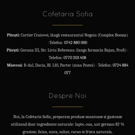
Cofetaria Sofia
Pitești:
Cartier Craiovei, lângă restaurantul Negoiu (Complex Boema)
-Telefon:
0742 880 000
Pitești:
Gavana III, Str. Liviu Rebreanu (langa farmacia Bajan, Profi) -
Telefon:
0770 203 408
Mioveni:
B-dul, Dacia, Bl. L10, Parter (zona Postei) - Telefon:
0724 884
077
Despre Noi
Noi, la Cofetaria Sofia, preparam produse sanatoase si gustoase
utilizand doar ingrediente naturale: lapte, oua, unt german 82 %
grasime, faina, nuca, zahar, cacao si frisca naturala.