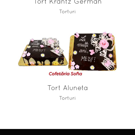
Tort Krantz German
Torturi
ADAUGĂ ÎN COȘ
Tort Aluneta
Torturi