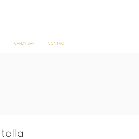
ST
TORTURI
CANDY BAR
CONTACT
I
CANDY BAR
CONTACT
tella