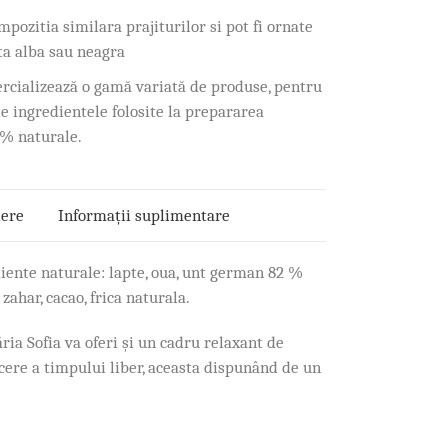
mpozitia similara prajiturilor si pot fi ornate
ta alba sau neagra
ercializează o gamă variată de produse, pentru
te ingredientele folosite la prepararea
0% naturale.
iere
Informații suplimentare
iente naturale: lapte, oua, unt german 82 %
 zahar, cacao, frica naturala.
ia Sofia va oferi și un cadru relaxant de
ecere a timpului liber, aceasta dispunând de un