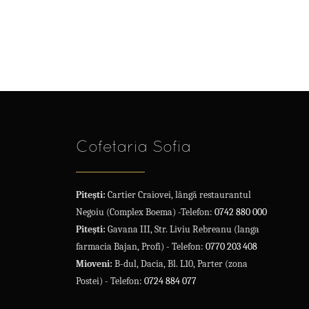
Cofetaria Sofia
Pitești:
Cartier Craiovei, lângă restaurantul
Negoiu (Complex Boema) -Telefon:
0742 880 000
Pitești:
Gavana III, Str. Liviu Rebreanu (langa
farmacia Bajan, Profi) - Telefon:
0770 203 408
Mioveni:
B-dul, Dacia, Bl. L10, Parter (zona
Postei) - Telefon:
0724 884 077