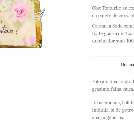
Obs: Torturile au co
cu paiete de ciocola
Cofetaria Sofia com
toate gusturile. Toa
dulciurilor sunt 10
Descr
Folosim doar ingred
grasime, faina, nuca,
De asemenea, Cofetăr
întâlniri și de petr
spațiu generos.