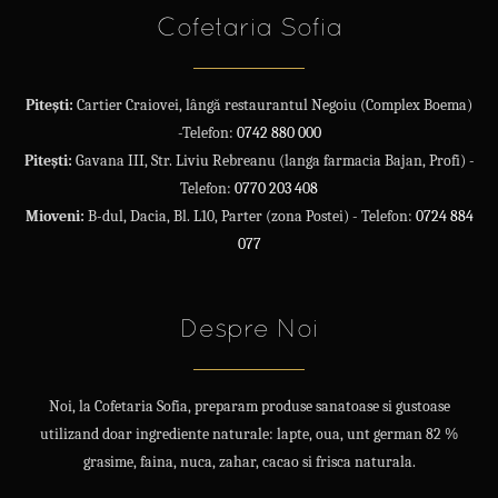
Cofetaria Sofia
Pitești:
Cartier Craiovei, lângă restaurantul Negoiu (Complex Boema)
-Telefon:
0742 880 000
Pitești:
Gavana III, Str. Liviu Rebreanu (langa farmacia Bajan, Profi) -
Telefon:
0770 203 408
Mioveni:
B-dul, Dacia, Bl. L10, Parter (zona Postei) - Telefon:
0724 884
077
Despre Noi
Noi, la Cofetaria Sofia, preparam produse sanatoase si gustoase
utilizand doar ingrediente naturale: lapte, oua, unt german 82 %
grasime, faina, nuca, zahar, cacao si frisca naturala.