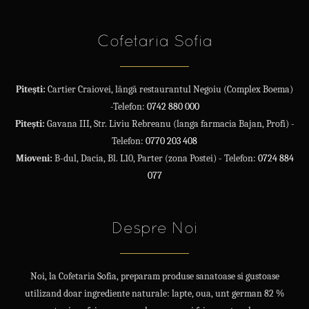
Cofetaria Sofia
Pitești:
Cartier Craiovei, lângă restaurantul Negoiu (Complex Boema)
-Telefon:
0742 880 000
Pitești:
Gavana III, Str. Liviu Rebreanu (langa farmacia Bajan, Profi) -
Telefon:
0770 203 408
Mioveni:
B-dul, Dacia, Bl. L10, Parter (zona Postei) - Telefon:
0724 884
077
Despre Noi
Noi, la Cofetaria Sofia, preparam produse sanatoase si gustoase
utilizand doar ingrediente naturale: lapte, oua, unt german 82 %